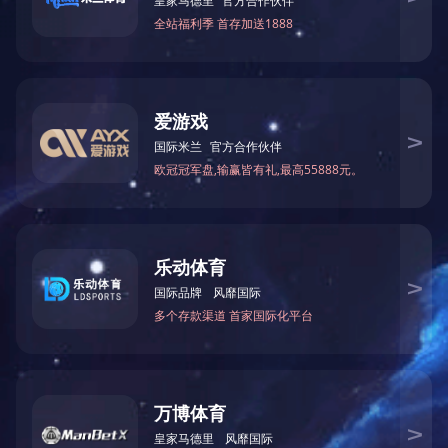
2、具有较好的人事协调能力和沟通能
招聘条件：1、近5年独立完成过2个建
公司；3、常驻（居住）重庆；4、能力